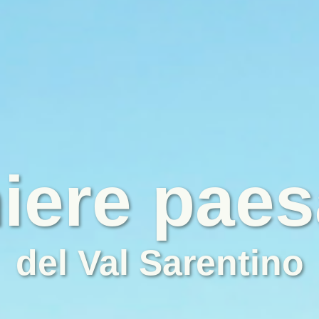
niere paes
del Val Sarentino