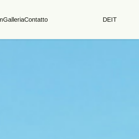
m
Galleria
Contatto
DE
IT